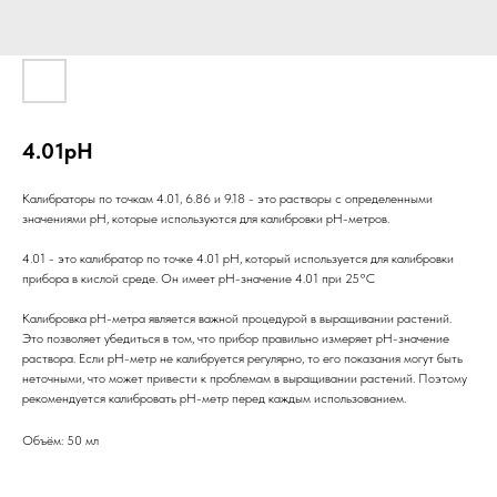
4.01pH
Калибраторы по точкам 4.01, 6.86 и 9.18 - это растворы с определенными
значениями pH, которые используются для калибровки pH-метров.
4.01 - это калибратор по точке 4.01 pH, который используется для калибровки
прибора в кислой среде. Он имеет pH-значение 4.01 при 25°C
Калибровка pH-метра является важной процедурой в выращивании растений.
Это позволяет убедиться в том, что прибор правильно измеряет pH-значение
раствора. Если pH-метр не калибруется регулярно, то его показания могут быть
неточными, что может привести к проблемам в выращивании растений. Поэтому
рекомендуется калибровать pH-метр перед каждым использованием.
Объём: 50 мл