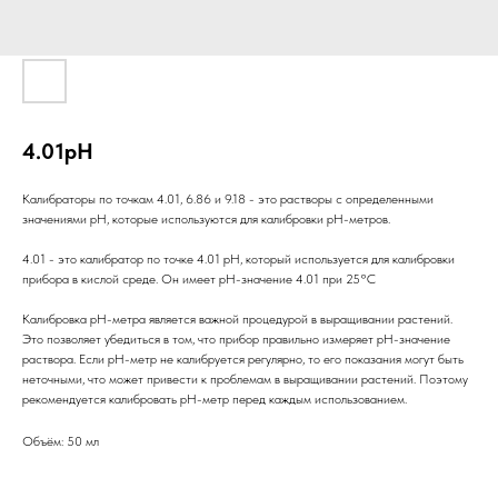
4.01pH
Калибраторы по точкам 4.01, 6.86 и 9.18 - это растворы с определенными
значениями pH, которые используются для калибровки pH-метров.
4.01 - это калибратор по точке 4.01 pH, который используется для калибровки
прибора в кислой среде. Он имеет pH-значение 4.01 при 25°C
Калибровка pH-метра является важной процедурой в выращивании растений.
Это позволяет убедиться в том, что прибор правильно измеряет pH-значение
раствора. Если pH-метр не калибруется регулярно, то его показания могут быть
неточными, что может привести к проблемам в выращивании растений. Поэтому
рекомендуется калибровать pH-метр перед каждым использованием.
Объём: 50 мл