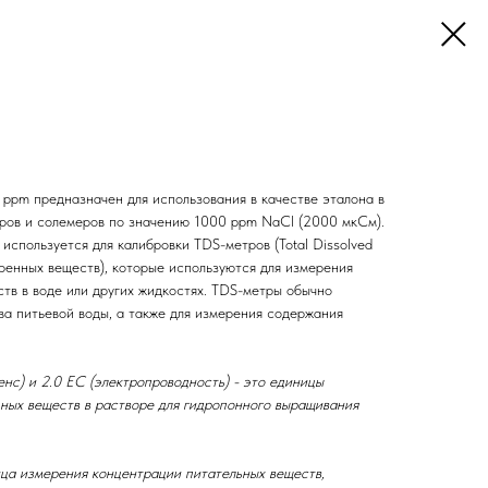
ppm предназначен для использования в качестве эталона в
ров и солемеров по значению 1000 ppm NaCl (2000 мкСм).
спользуется для калибровки TDS-метров (Total Dissolved
ренных веществ), которые используются для измерения
тв в воде или других жидкостях. TDS-метры обычно
ва питьевой воды, а также для измерения содержания
нс) и 2.0 EC (электропроводность) - это единицы
ных веществ в растворе для гидропонного выращивания
иница измерения концентрации питательных веществ,