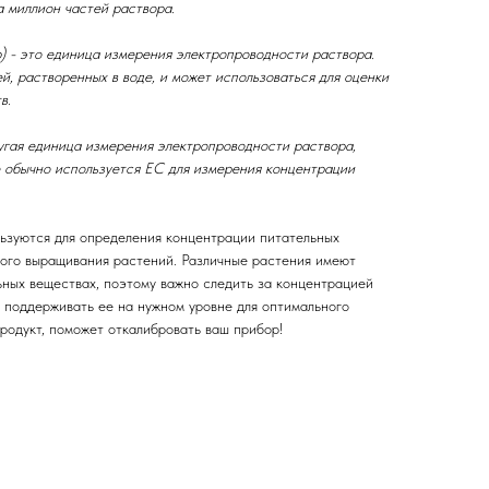
а миллион частей раствора.
) - это единица измерения электропроводности раствора.
й, растворенных в воде, и может использоваться для оценки
в.
ругая единица измерения электропроводности раствора,
е обычно используется EC для измерения концентрации
ьзуются для определения концентрации питательных
ного выращивания растений. Различные растения имеют
ьных веществах, поэтому важно следить за концентрацией
и поддерживать ее на нужном уровне для оптимального
родукт, поможет откалибровать ваш прибор!