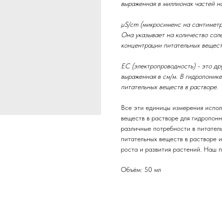
выраженная в миллионах частей н
µS/cm (микросименс на сантиметр
Она указывает на количество соле
концентрации питательных вещест
EC (электропроводность) - это д
выраженная в см/м. В гидропоник
питательных веществ в растворе.
Все эти единицы измерения испол
веществ в растворе для гидропон
различные потребности в питател
питательных веществ в растворе 
роста и развития растений. Наш п
Объём: 50 мл