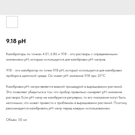
9.18 pH
Калибраторы по точкам 4.01, 6.86 и 9.18 - это растворы с определенными
значениями pH, которые используются для калибровки pH-метров.
9.18 - это калибратор по точке 9.18 pH, который используется для калибровки
прибора в щелочной среде. Он имеет pH-значение 9.18 при 25°C
Калибровка pH-метра является важной процедурой в выращивании растений.
Это позволяет убедиться в том, что прибор правильно измеряет pH-значение
раствора. Если pH-метр не калибруется регулярно, то его показания могут быть
неточными, что может привести к проблемам в выращивании растений. Поэтому
рекомендуется калибровать pH-метр перед каждым использованием.
Объём: 50 мл