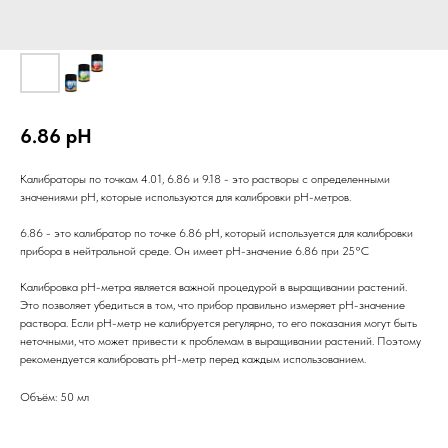
6.86 pH
Калибраторы по точкам 4.01, 6.86 и 9.18 - это растворы с определенными
значениями pH, которые используются для калибровки pH-метров.
6.86 - это калибратор по точке 6.86 pH, который используется для калибровки
прибора в нейтральной среде. Он имеет pH-значение 6.86 при 25°C
Калибровка pH-метра является важной процедурой в выращивании растений.
Это позволяет убедиться в том, что прибор правильно измеряет pH-значение
раствора. Если pH-метр не калибруется регулярно, то его показания могут быть
неточными, что может привести к проблемам в выращивании растений. Поэтому
рекомендуется калибровать pH-метр перед каждым использованием.
Объём: 50 мл