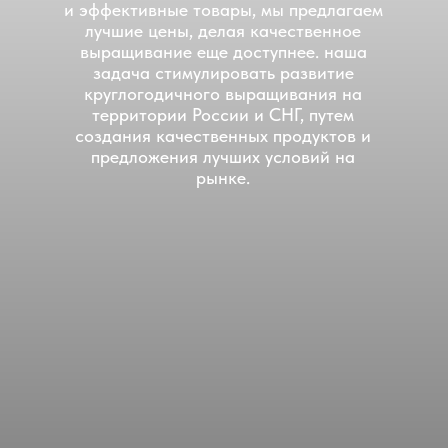
и эффективные товары, мы предлагаем
лучшие цены, делая качественное
выращивание еще доступнее. наша
задача стимулировать развитие
круглогодичного выращивания на
территории России и СНГ, путем
создания качественных продуктов и
предложения лучших условий на
рынке.